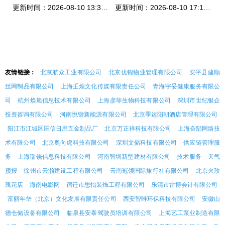
更新时间：2026-08-10 13:38:45
更新时间：2026-08-10 17:13:50
友情链接：
北京航众工业有限公司
北京优锦物业管理有限公司
安平县建顺
丝网制品有限公司
上海壬煌文化传媒有限责任公司
青海宇妥健康服务有限公
司
杭州焕旭信息技术有限公司
上海彦菲生物科技有限公司
深圳市世纪银企
投资咨询有限公司
河南悦锴新能源有限公司
北京季运阳朝酒店管理有限公司
阳江市江城区匡信日用五金制品厂
北京万正祥科技有限公司
上海奋郜网络技
术有限公司
北京奥向虎科技有限公司
深圳文储科技有限公司
供应链管理服
务
上海瑞饶信息科技有限公司
河南智圳新型建材有限公司
技术服务
天气
预报
徐州市云瀚建设工程有限公司
云南冠领国际旅行社有限公司
北京火玫
瑰花店
海南电影网
宿迁市思怡装饰工程有限公司
乐清市雷博会计有限公司
富丽年华（北京）文化发展有限责任公司
西安智唯环保科技有限公司
安徽山
德仓储设备有限公司
临泉县安泰驾驶员培训有限公司
上海艺工泵业制造有限