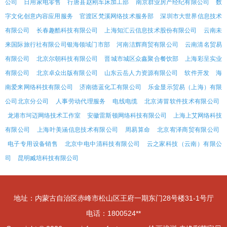
公司
日用家电零售
行唐县赵刚车床加工部
南京群业房产经纪有限公司
数
字文化创意内容应用服务
官渡区梵溪网络技术服务部
深圳市大世界信息技术
有限公司
长春趣酷科技有限公司
上海知汇云信息技术股份有限公司
云南未
来国际旅行社有限公司银海领域门市部
河南洁辉商贸有限公司
云南清名贸易
有限公司
北京尔朝科技有限公司
晋城市城区众鑫聚合餐饮部
上海彩呈实业
有限公司
北京卓众出版有限公司
山东云岳人力资源有限公司
软件开发
海
南爱来网络科技有限公司
济南德蓝化工有限公司
乐金显示贸易（上海）有限
公司北京分公司
人事劳动代理服务
电线电缆
北京涛冒软件技术有限公司
龙港市坷迈网络技术工作室
安徽雷斯顿网络科技有限公司
上海上艾网络科技
有限公司
上海叶美涵信息技术有限公司
周易算命
北京宥泽商贸有限公司
电子专用设备销售
北京中电中清科技有限公司
云之家科技（云南）有限公
司
昆明臧培科技有限公司
地址：内蒙古自治区赤峰市松山区王府一期东门28号楼31-1号厅
电话：1800524**