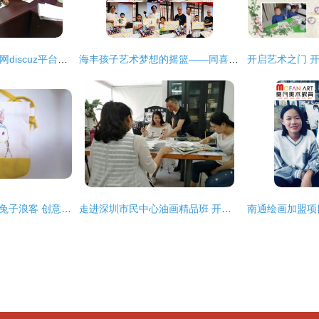
皖林书画室 在安庆e网discuz平台点亮孩子们的绘画梦想
海丰孩子艺术梦想的摇篮——同喜书画艺术培训中心绘画培训
第33课 彩绘布包画·兔子浪客 创意手工与艺术启蒙的奇妙交汇
走进深圳市民中心油画精品班 开启艺术之旅，绘就城市色彩